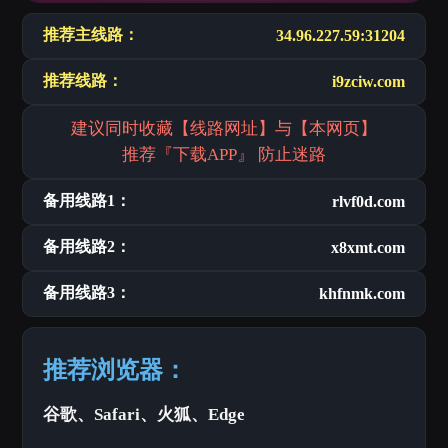
推荐主线路：
34.96.227.59:31204
推荐线路：
i9zciw.com
建议同时收藏【线路网址】与【本网页】
推荐『下载APP』 防止迷路
备用线路1：
rlvf0d.com
备用线路2：
x8xmt.com
备用线路3：
khfnmk.com
推荐浏览器：
谷歌、Safari、火狐、Edge